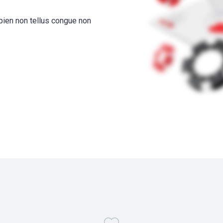
apien non tellus congue non