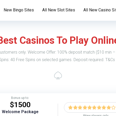
New Bingo Sites
All New Slot Sites
All New Casino Si
Best Casinos To Play Onlin
ustomers only. Welcome Offer: 100% deposit match ($10 min –
Spins: 40 Free Spins on selected games. Deposit required. T&Cs 
Bonus up to:
$1500
Welcome Package
*New players only