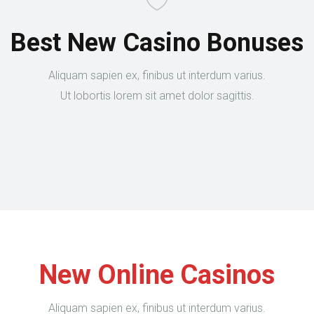
Best New Casino Bonuses
Aliquam sapien ex, finibus ut interdum varius.
Ut lobortis lorem sit amet dolor sagittis.
New Online Casinos
Aliquam sapien ex, finibus ut interdum varius.