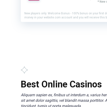
* New 
New players only. Welcome Bonus - 100% bonus on your first dep
money in your website.com account and you will receive this b
Best Online Casinos
Aliquam sapien ex, finibus ut interdum a, varius hend
sit amet dolor sagittis, vel blandit massa porttitor.
tincidunt, turpis ut porta malesuada.