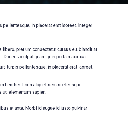
 pellentesque, in placerat erat laoreet. Integer
s libero, pretium consectetur cursus eu, blandit at
tum. Donec volutpat quam quis porta maximus.
is turpis pellentesque, in placerat erat laoreet.
um hendrerit, non aliquet sem scelerisque.
us ut, elementum sapien.
bus at ante. Morbi id augue id justo pulvinar