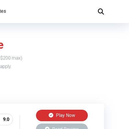
tes
e
 $200 max).
apply.
Play Now
9.0