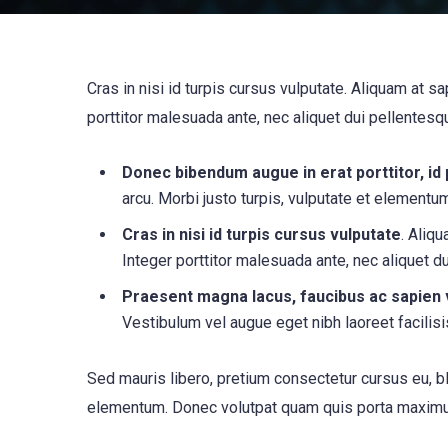
Cras in nisi id turpis cursus vulputate. Aliquam at s
porttitor malesuada ante, nec aliquet dui pellentesq
Donec bibendum augue in erat porttitor, id
arcu. Morbi justo turpis, vulputate et element
Cras in nisi id turpis cursus vulputate
. Aliq
Integer porttitor malesuada ante, nec aliquet d
Praesent magna lacus, faucibus ac sapien v
Vestibulum vel augue eget nibh laoreet facilisis
Sed mauris libero, pretium consectetur cursus eu, bla
elementum. Donec volutpat quam quis porta maximu